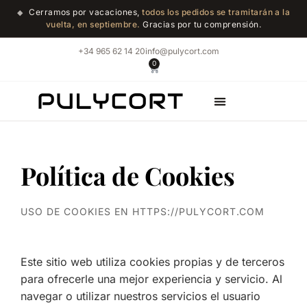
Cerramos por vacaciones,
todos los pedidos se tramitarán a la
◆
vuelta, en septiembre.
Gracias por tu comprensión.
+34 965 62 14 20
info@pulycort.com
0
Tienda de Mármol
Política de Cookies
USO DE COOKIES EN HTTPS://PULYCORT.COM
Este sitio web utiliza cookies propias y de terceros
para ofrecerle una mejor experiencia y servicio. Al
navegar o utilizar nuestros servicios el usuario