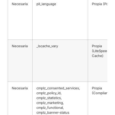
Necesaria
pll_language
Propia (Polyla
Necesaria
_lscache_vary
Propia
(LiteSpeed
Cache)
Necesaria
cmplz_consented_services,
Propia
cmplz_policy_id,
(Complianz)
cmplz_statistics,
cmplz_marketing,
cmplz_functional,
cmplz_banner-status