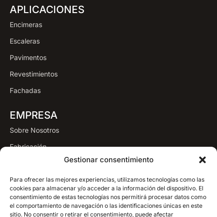
APLICACIONES
Encimeras
Escaleras
Pavimentos
Revestimientos
Fachadas
EMPRESA
Sobre Nosotros
Fabricación
Gestionar consentimiento
Proceso
Proyectos
Para ofrecer las mejores experiencias, utilizamos tecnologías como las
cookies para almacenar y/o acceder a la información del dispositivo. El
Blog
consentimiento de estas tecnologías nos permitirá procesar datos como
el comportamiento de navegación o las identificaciones únicas en este
Contacto
sitio. No consentir o retirar el consentimiento, puede afectar