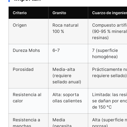
Criterio
Granito
Cuarzo de ingenier
Origen
Roca natural
Compuesto artifi
100 %
(90-95 % mineral
resinas)
Dureza Mohs
6–7
7 (superficie
homogénea)
Porosidad
Media-alta
Prácticamente n
(requiere
requiere sellado
sellado anual)
Resistencia al
Alta: soporta
Limitada: las res
calor
ollas calientes
se dañan por en
de 150 °C
Resistencia a
Media
Alta (superficie 
manchas
(necesita
porosa)