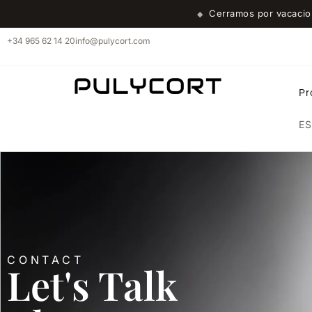
Cerramos por vacaci
◆
+34 965 62 14 20
info@pulycort.com
Pr
ES
CONTACT
Let's Talk