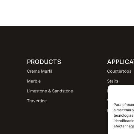
PRODUCTS
APPLICA
Crema Marfil
Countertops
Marble
Stairs
Limestone & Sandstone
Flooring
Travertine
Wall Claddin
Para ofrecer
almacenar y/
Façades
tecnologías
identificaci
afectar nega