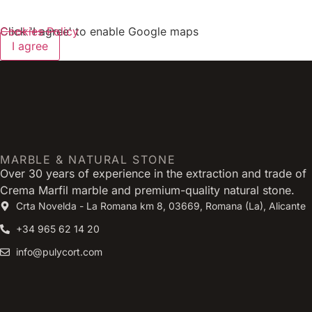
Click 'I agree' to enable Google maps
Cookies Policy
I agree
MARBLE & NATURAL STONE
Over 30 years of experience in the extraction and trade of
Crema Marfil marble and premium-quality natural stone.
Crta Novelda - La Romana km 8, 03669, Romana (La), Alicante
+34 965 62 14 20
info@pulycort.com