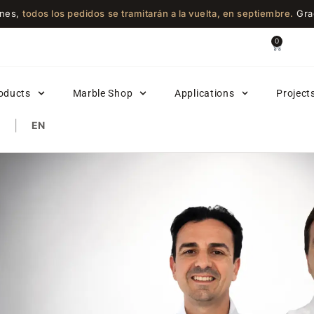
ones,
todos los pedidos se tramitarán a la vuelta, en septiembre.
Grac
0
oducts
Marble Shop
Applications
Project
|
EN