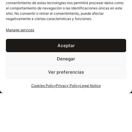
consentimiento de estas tecnologías nos permitirá procesar datos como
Marble
el comportamiento de navegación o las identificaciones únicas en este
sitio. No consentir o retirar el consentimiento, puede afectar
Limestone & Sandstone
negativamente a ciertas características y funciones.
Travertine
Manage services
APPLICATIONS
Aceptar
Countertops
Denegar
Stairs
Flooring
Ver preferencias
Wall Cladding
Cookies Policy
Privacy Policy
Legal Notice
Façades
COMPANY
About Us
Manufacturing
Process