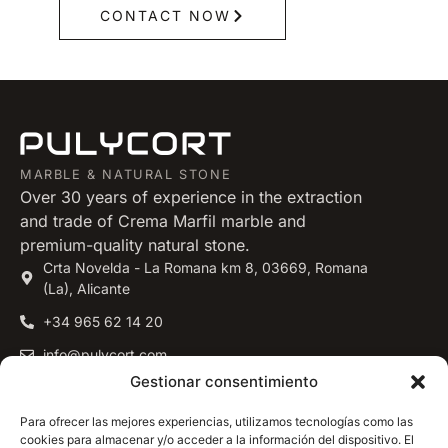
CONTACT NOW
MARBLE & NATURAL STONE
Over 30 years of experience in the extraction
and trade of Crema Marfil marble and
premium-quality natural stone.
Crta Novelda - La Romana km 8, 03669, Romana
(La), Alicante
+34 965 62 14 20
info@pulycort.com
Gestionar consentimiento
PRODUCTS
Para ofrecer las mejores experiencias, utilizamos tecnologías como las
Crema Marfil
cookies para almacenar y/o acceder a la información del dispositivo. El