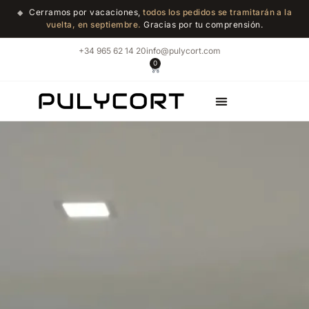
Cerramos por vacaciones,
todos los pedidos se tramitarán a la
◆
vuelta, en septiembre.
Gracias por tu comprensión.
+34 965 62 14 20
info@pulycort.com
0