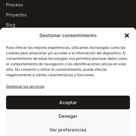
Proceso
Proyectos
Blog
Contacto
Gestionar consentimiento
Para ofrecer las mejores experiencias, utilizamos tecnologías como las
cookies para almacenar y/o acceder a la información del dispositivo. El
consentimiento de estas tecnologías nos permitirá procesar datos como
el comportamiento de navegación o las identificaciones únicas en este
© 2026 Pulycort.
Política de
sitio. No consentir o retirar el consentimiento, puede afectar
Todos los derechos
negativamente a ciertas características y funciones.
Privacidad
reservados.
Aviso Legal
Gestionar los servicios
Condiciones
generales de venta
Desistimiento
Aceptar
Cookies
Denegar
Ver preferencias