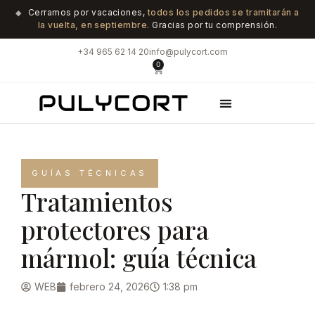
Cerramos por vacaciones,
todos los pedidos se tramitarán a
◆
la vuelta, en septiembre.
Gracias por tu comprensión.
+34 965 62 14 20
info@pulycort.com
0
GUÍAS TÉCNICAS
Tratamientos
protectores para
mármol: guía técnica
WEB
febrero 24, 2026
1:38 pm