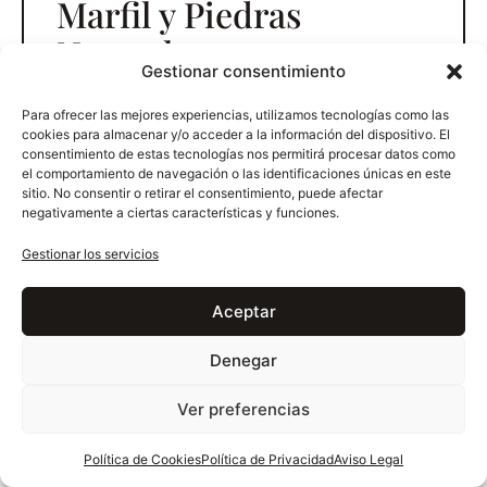
Marfil y Piedras
Naturales
Gestionar consentimiento
Pulycort es una empresa española
Para ofrecer las mejores experiencias, utilizamos tecnologías como las
especializada en la transformación y venta
cookies para almacenar y/o acceder a la información del dispositivo. El
consentimiento de estas tecnologías nos permitirá procesar datos como
de Crema Marfil y Piedras Naturales.
el comportamiento de navegación o las identificaciones únicas en este
sitio. No consentir o retirar el consentimiento, puede afectar
La experiencia adquirida en estos más de 30
negativamente a ciertas características y funciones.
años, nos permite desarrollar cualquier
proyecto arquitectónico de forma eficiente,
Gestionar los servicios
garantizando el éxito de tu proyecto.
Aceptar
Arquitectos, Diseñadores de interiores y
profesionales del sector, apuestan por
Denegar
Pulycort por la calidad de nuestros
materiales así como por el alto grado de
Ver preferencias
compromiso con el cliente.
Política de Cookies
Política de Privacidad
Aviso Legal